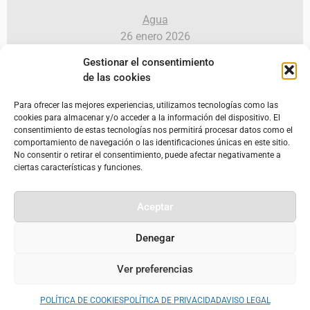
Agua
26 enero 2026
Consultoría Hidrológica en Las
Gestionar el consentimiento
de las cookies
Majadillas
Para ofrecer las mejores experiencias, utilizamos tecnologías como las
Cortijo Las Majadillas, una finca con visión
cookies para almacenar y/o acceder a la información del dispositivo. El
regenerativa 600 hectáreas.Un cortijo.Cientos de
consentimiento de estas tecnologías nos permitirá procesar datos como el
alcornoques.60...
comportamiento de navegación o las identificaciones únicas en este sitio.
No consentir o retirar el consentimiento, puede afectar negativamente a
ciertas características y funciones.
Leer más
Aceptar
Denegar
Ver preferencias
POLÍTICA DE COOKIES
POLÍTICA DE PRIVACIDAD
AVISO LEGAL