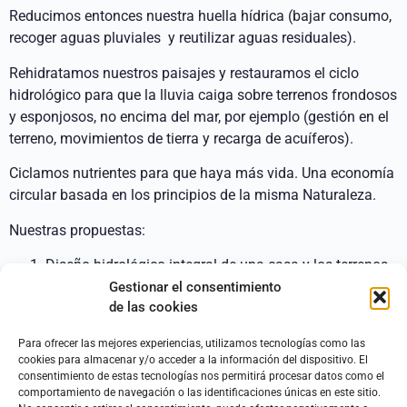
Reducimos entonces nuestra huella hídrica (bajar consumo,
recoger aguas pluviales y reutilizar aguas residuales).
Rehidratamos nuestros paisajes y restauramos el ciclo
hidrológico para que la lluvia caiga sobre terrenos frondosos
y esponjosos, no encima del mar, por ejemplo (gestión en el
terreno, movimientos de tierra y recarga de acuíferos).
Ciclamos nutrientes para que haya más vida. Una economía
circular basada en los principios de la misma Naturaleza.
Nuestras propuestas:
Diseño hidrológico integral de una casa y los terrenos
colindantes a ella. El mismo patrón para un proyecto
Gestionar el consentimiento
de las cookies
agrícola o terreno rústico
Recogida y almacenamiento de las aguas pluviales de
Para ofrecer las mejores experiencias, utilizamos tecnologías como las
una manera óptima, tanto en depósitos y balsas como
cookies para almacenar y/o acceder a la información del dispositivo. El
en el mismo paisaje, nutriendo la microbiología del
consentimiento de estas tecnologías nos permitirá procesar datos como el
comportamiento de navegación o las identificaciones únicas en este sitio.
suelo y recargando acuíferos.