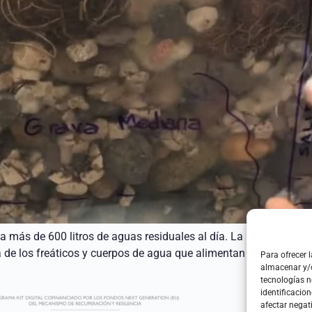
dia más de 600 litros de aguas residuales al día. La manera de 
la de los freáticos y cuerpos de agua que alimentan nuestras ca
Para ofrecer 
almacenar y/o
tecnologías 
identificacion
afectar negat