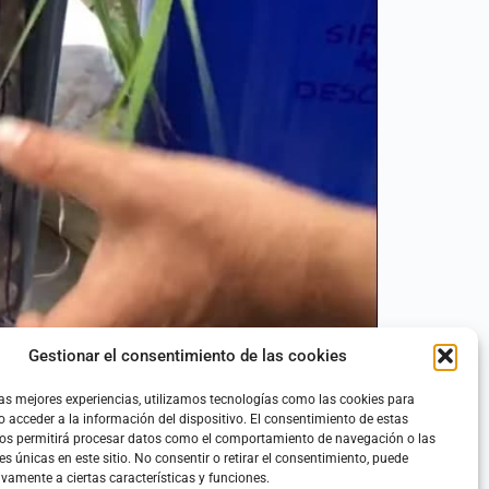
Gestionar el consentimiento de las cookies
gestionar ese residuo acaba determinando la
sas. La economía circular del Agua es importante,
las mejores experiencias, utilizamos tecnologías como las cookies para
 acceder a la información del dispositivo. El consentimiento de estas
nos permitirá procesar datos como el comportamiento de navegación o las
es únicas en este sitio. No consentir o retirar el consentimiento, puede
ivamente a ciertas características y funciones.