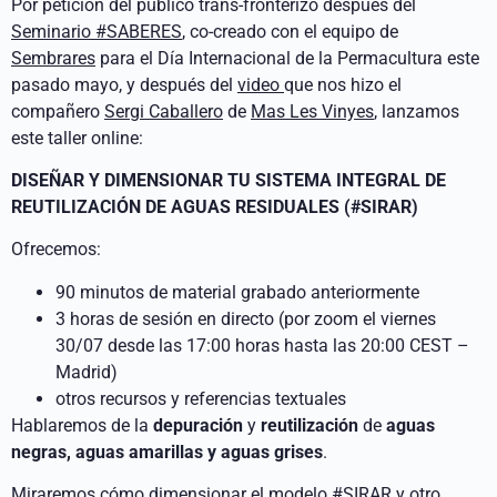
Por petición del público trans-fronterizo después del
Seminario #SABERES
, co-creado con el equipo de
Sembrares
para el Día Internacional de la Permacultura este
pasado mayo, y después del
video
que nos hizo el
compañero
Sergi Caballero
de
Mas Les Vinyes
, lanzamos
este taller online:
DISEÑAR Y DIMENSIONAR TU SISTEMA INTEGRAL DE
REUTILIZACIÓN DE AGUAS RESIDUALES (#SIRAR)
Ofrecemos:
90 minutos de material grabado anteriormente
3 horas de sesión en directo (por zoom el viernes
30/07 desde las 17:00 horas hasta las 20:00 CEST –
Madrid)
otros recursos y referencias textuales
Hablaremos de la
depuración
y
reutilización
de
aguas
negras, aguas amarillas y aguas grises
.
Miraremos cómo dimensionar el modelo #SIRAR y otro