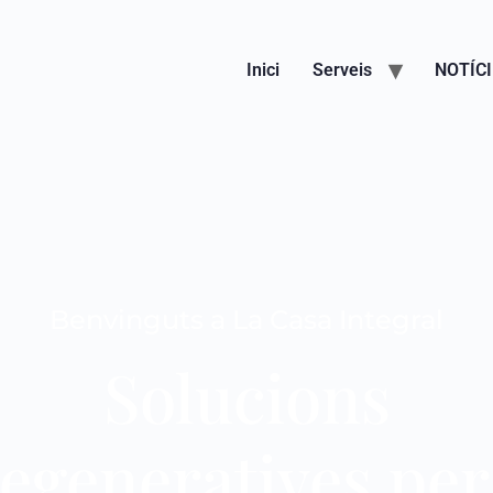
Inici
Serveis
NOTÍC
Benvinguts a La Casa Integral
Solucions
egeneratives per