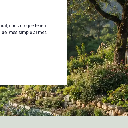
al, i puc dir que tenen
Col·laborar am
n del més simple al més
metodologia de d
perfecta, i els res
serioses ambicions 