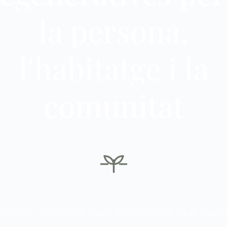
la persona,
l'habitatge i la
comunitat
enyem i acompanyem processos que rege