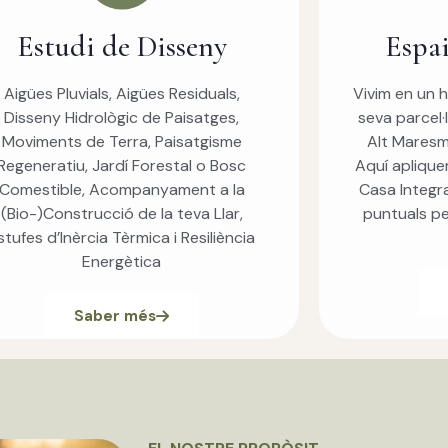
Estudi de Disseny
Espa
Aigües Pluvials, Aigües Residuals,
Vivim en un 
Disseny Hidrològic de Paisatges,
seva parcel·
Moviments de Terra, Paisatgisme
Alt Maresme
Regeneratiu, Jardí Forestal o Bosc
Aquí apliqu
Comestible, Acompanyament a la
Casa Integra
(Bio-)Construcció de la teva Llar,
puntuals pe
stufes d’Inèrcia Tèrmica i Resiliència
Energètica
Saber més