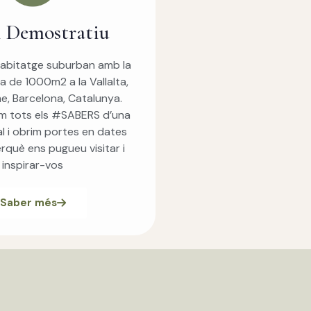
i Demostratiu
habitatge suburban amb la
la de 1000m2 a la Vallalta,
, Barcelona, ​​Catalunya.
em tots els #SABERS d’una
l i obrim portes en dates
rquè ens pugueu visitar i
inspirar-vos
Saber més