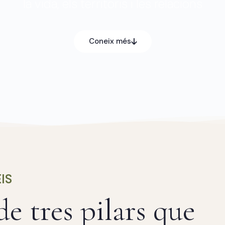
la vida, els territoris i les relacions
Coneix més
IS
 tres pilars que