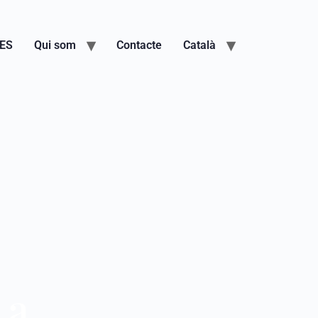
IES
Qui som
Contacte
Català
 a