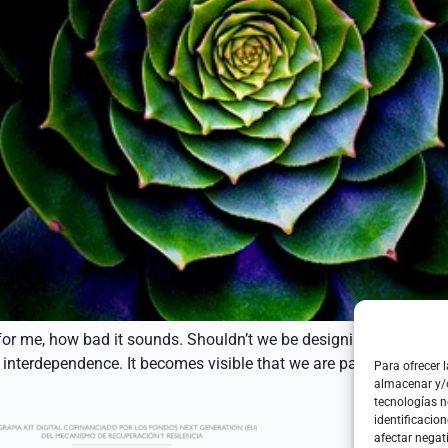
r me, how bad it sounds. Shouldn’t we be designing for Life, fo
interdependence. It becomes visible that we are part of a larger 
Para ofrecer 
almacenar y/o
tecnologías 
identificacion
afectar negat