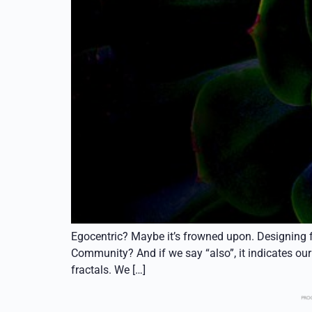
Egocentric? Maybe it’s frowned upon. Designing fo
Community? And if we say “also”, it indicates our 
fractals. We […]