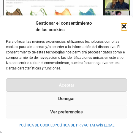
Gestionar el consentimiento
de las cookies
Para ofrecer las mejores experiencias, utilizamos tecnologías como las
cookies para almacenar y/o acceder a la información del dispositivo. El
consentimiento de estas tecnologías nos permitirá procesar datos como el
Disseny per a la Resiliència a la teva pròpia Casa Integral
comportamiento de navegación o las identificaciones únicas en este sitio.
No consentir o retirar el consentimiento, puede afectar negativamente a
Aquest és un curs per aprendre a Dissenyar i Implementar
ciertas características y funciones.
Solucions Regeneratives per als escenaris del Futur.
Baixarem la petjada ecològica de les nostres llars i
Aceptar
augmentarem el nivell de la nostra resiliència personal tant
com a comunitària. T’estendrem la mà mentre t’introdueixes
Denegar
a […]
Ver preferencias
POLÍTICA DE COOKIES
POLÍTICA DE PRIVACITAT
AVÍS LEGAL